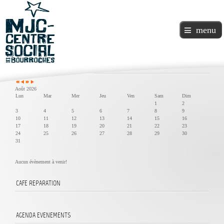
menu
Année
Mois
Année
Mois
précédente
précédent
suivante
suivant
Agenda
Août 2026
Lun
Mar
Mer
Jeu
Ven
Sam
Dim
1
2
3
4
5
6
7
8
9
10
11
12
13
14
15
16
17
18
19
20
21
22
23
24
25
26
27
28
29
30
31
Aucun évènement à venir!
CAFE
REPARATION
AGENDA
EVENEMENTS