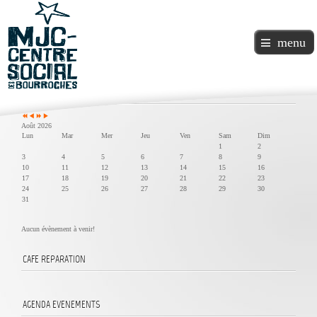
menu
Année
Mois
Année
Mois
précédente
précédent
suivante
suivant
Agenda
Août 2026
Lun
Mar
Mer
Jeu
Ven
Sam
Dim
1
2
3
4
5
6
7
8
9
10
11
12
13
14
15
16
17
18
19
20
21
22
23
24
25
26
27
28
29
30
31
Aucun évènement à venir!
CAFE
REPARATION
AGENDA
EVENEMENTS