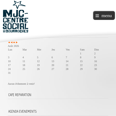
menu
Année
Mois
Année
Mois
précédente
précédent
suivante
suivant
Agenda
Août 2026
Lun
Mar
Mer
Jeu
Ven
Sam
Dim
1
2
3
4
5
6
7
8
9
10
11
12
13
14
15
16
17
18
19
20
21
22
23
24
25
26
27
28
29
30
31
Aucun évènement à venir!
CAFE
REPARATION
AGENDA
EVENEMENTS